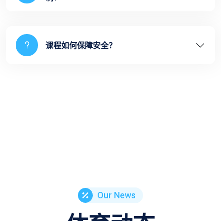
课程如何保障安全？
Our News