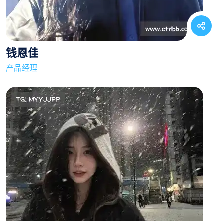
钱恩佳
产品经理