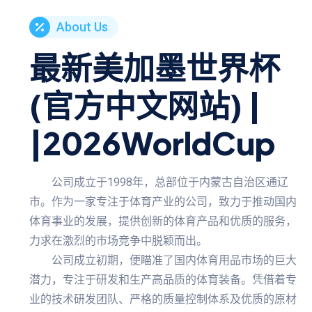
About Us
最新美加墨世界杯
(官方中文网站) |
|2026WorldCup
公司成立于1998年，总部位于内蒙古自治区通辽
市。作为一家专注于体育产业的公司，致力于推动国内
体育事业的发展，提供创新的体育产品和优质的服务，
力求在激烈的市场竞争中脱颖而出。
公司成立初期，便瞄准了国内体育用品市场的巨大
潜力，专注于研发和生产高品质的体育装备。凭借着专
业的技术研发团队、严格的质量控制体系及优质的原材