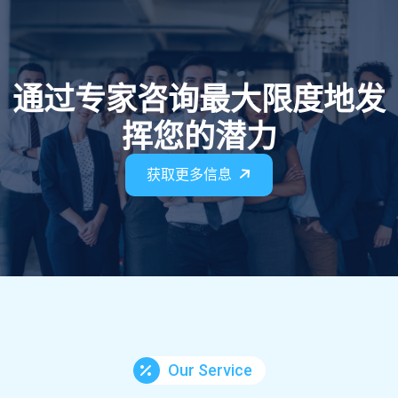
通过专家咨询最大限度地发
挥您的潜力
获取更多信息
Our Service