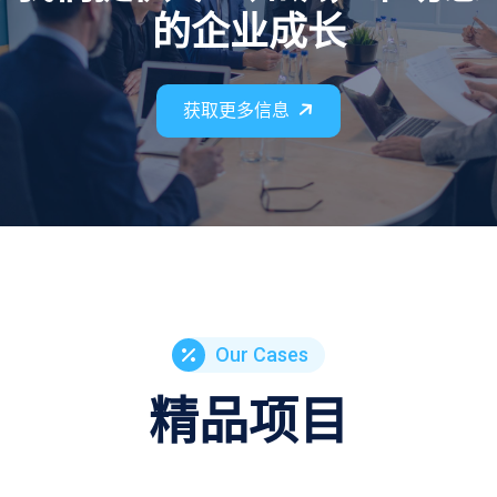
的企业成长
获取更多信息
Our Cases
精品项目