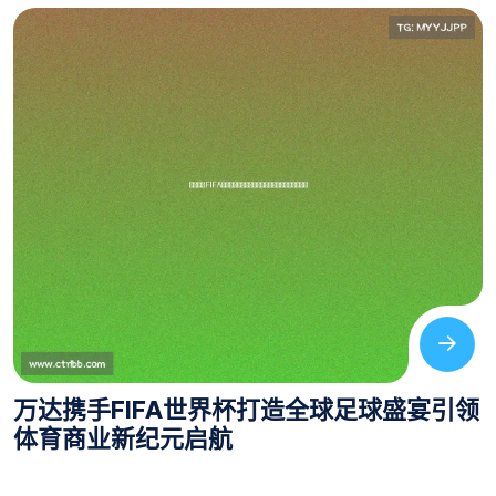
万达携手FIFA世界杯打造全球足球盛宴引领
体育商业新纪元启航