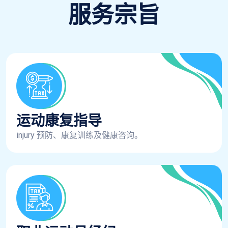
服务宗旨
运动康复指导
injury 预防、康复训练及健康咨询。