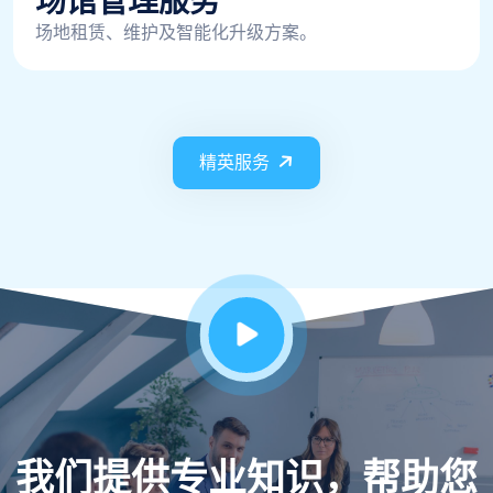
场地租赁、维护及智能化升级方案。
精英服务
我们提供专业知识，帮助您