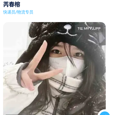
芮春榕
快递员/物流专员